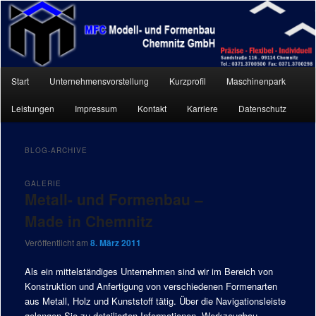
Hauptmenü
Start
Unternehmensvorstellung
Kurzprofil
Maschinenpark
Zum
Zum
Leistungen
Impressum
Kontakt
Karriere
Datenschutz
Inhalt
sekundären
wechseln
Inhalt
BLOG-ARCHIVE
wechseln
GALERIE
Metall- und Formenbau –
Made in Chemnitz
Veröffentlicht am
8. März 2011
Als ein mittelständiges Unternehmen sind wir im Bereich von
Konstruktion und Anfertigung von verschiedenen Formenarten
aus Metall, Holz und Kunststoff tätig. Über die Navigationsleiste
gelangen Sie zu detailierten Informationen. Werkzeugbau